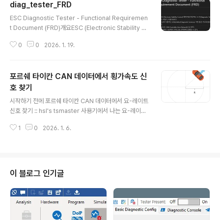
diag_tester_FRD
글 내용
ESC Diagnostic Tester - Functional Requiremen
t Document (FRD)개요ESC (Electronic Stability C
ontrol) 제어기를 진단하는 도구(Diagnostic Tester, 진
0
0
2026. 1. 19.
단 시험기, 시험기)이다.ESC와 시험기는 UDS(Unified D
iagnostic Services) 기반 통신 프로토콜로 통신한다.통
신은 CAN (Controller Area Network)으로 한다.사용
포르쉐 타이칸 CAN 데이터에서 횡가속도 신
자는 GUI에서 서비스를 선택하여 실행할 수 있다.MVP(M
inimum Viable Product) 접근법으로 단계별 개발을 진
호 찾기
글 내용
행한다.참조 문서esc_diag_hsl.md: ESC 진단 통신 스
시작하기 전에 포르쉐 타이칸 CAN 데이터에서 요-레이트
펙 libTSCAN_Library_Python_Description.md: T
신호 찾기 :: hsl's tsmaster 사용기에서 나는 요-레이트
O..
신호를 찾았다. 횡가속도 신호를 찾는 방법을 설명한다. 개
1
0
2026. 1. 6.
요횡가속도 계산비트 패턴 검색결론 횡가속도 계산횡가속
도, 요-레이트, 차속(v) 사이에는 아래 관계가 있다. F = m
* a = m * accel_lat = m * v^2 / R = m * v / R * v =
m * yaw_rate * v네 바퀴 속도를 알고 있다. 일반적인
주행 중에 차속은 비구동륜 속도의 평균으로 볼 수 있다. 제
이 블로그 인기글
동 중이 아니라면. 그런데 타이칸은 AWD이다. 나는 네 바
퀴의 평균을 차속으로 하기로 한다. 요-레이트를 찾았던 bl
f 파일을 재사용할 것이고, 당시 주행은 일반적이다. CAN
데..