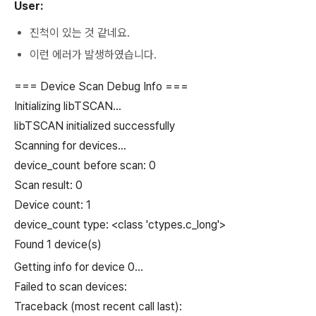
User:
진척이 있는 것 같네요.
이런 에러가 발생하였습니다.
=== Device Scan Debug Info ===
Initializing libTSCAN...
libTSCAN initialized successfully
Scanning for devices...
device_count before scan: 0
Scan result: 0
Device count: 1
device_count type: <class 'ctypes.c_long'>
Found 1 device(s)
Getting info for device 0...
Failed to scan devices:
Traceback (most recent call last):