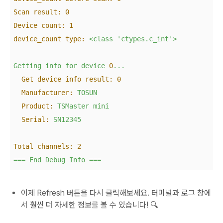
Scan result:
0
Device count:
1
device_count type:
<class
'ctypes.c_int'
>
Getting
info
for
device
0
...
Get device info result:
0
Manufacturer:
TOSUN
Product:
TSMaster
mini
Serial:
SN12345
Total channels:
2
===
End
Debug
Info
===
이제 Refresh 버튼을 다시 클릭해보세요. 터미널과 로그 창에
서 훨씬 더 자세한 정보를 볼 수 있습니다! 🔍