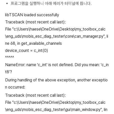
프로그램을 실행하니 아래 에러가 터미널에 뜹니다.
libTSCAN loaded successfully
Traceback (most recent call last):
File "c:\Users\haese\OneDrive\Desktop\my_toolbox_calc
\eng_uds\mobis_esc_diag_tester\core\can_manager.py", li
ne 68, in get_available_channels
device_count = c_int(0)
^^^^^
NameError: name 'c_int' is not defined. Did you mean: 'c_in
t8'?
During handling of the above exception, another exceptio
n occurred:
Traceback (most recent call last):
File "c:\Users\haese\OneDrive\Desktop\my_toolbox_calc
\eng_uds\mobis_esc_diag_tester\gui\main_window.py", lin