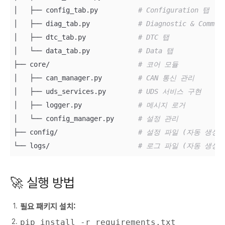
│   ├── config_tab.py          
# Configuration 탭
│   ├── diag_tab.py            
# Diagnostic & Comm 
│   ├── dtc_tab.py             
# DTC 탭
│   └── data_tab.py            
# Data 탭
├── core/                      
# 코어 모듈
│   ├── can_manager.py         
# CAN 통신 관리
│   ├── uds_services.py        
# UDS 서비스 구현
│   ├── logger.py              
# 메시지 로거
│   └── config_manager.py      
# 설정 관리
├── config/                    
# 설정 파일 (자동 생성)
└── logs/                      
# 로그 파일 (자동 생성)
🚀 실행 방법
필요 패키지 설치:
pip install -r requirements.txt