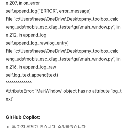
e 207, in on_error
self.append_log("ERROR", error_message)
File "c:\Users\haese\OneDrive\Desktop\my_toolbox_calc
\eng_uds\mobis_esc_diag_tester\gui\main_window.py", lin
e 212, in append_log
self.append_log_raw(log_entry)
File "c:\Users\haese\OneDrive\Desktop\my_toolbox_calc
\eng_uds\mobis_esc_diag_tester\gui\main_window.py", lin
e 216, in append_log_raw
self.log_text.append(text)
^^^^^^^^^^^^^
AttributeError: 'MainWindow' object has no attribute 'log_t
ext'
GitHub Copilot:
두 가지 문제가 있습니다. 수정하겠습니다.