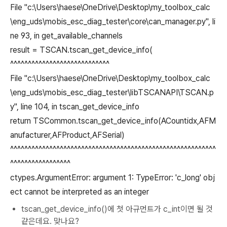
File "c:\Users\haese\OneDrive\Desktop\my_toolbox_calc
\eng_uds\mobis_esc_diag_tester\core\can_manager.py", li
ne 93, in get_available_channels
result = TSCAN.tscan_get_device_info(
^^^^^^^^^^^^^^^^^^^^^^^^^^^^
File "c:\Users\haese\OneDrive\Desktop\my_toolbox_calc
\eng_uds\mobis_esc_diag_tester\libTSCANAPI\TSCAN.p
y", line 104, in tscan_get_device_info
return TSCommon.tscan_get_device_info(ACountidx,AFM
anufacturer,AFProduct,AFSerial)
^^^^^^^^^^^^^^^^^^^^^^^^^^^^^^^^^^^^^^^^^^^^^^^^^^^^^^^^^^
^^^^^^^^^^^^^^^^^
ctypes.ArgumentError: argument 1: TypeError: 'c_long' obj
ect cannot be interpreted as an integer
tscan_get_device_info()에 첫 아규먼트가 c_int이면 될 것
같은데요. 맞나요?