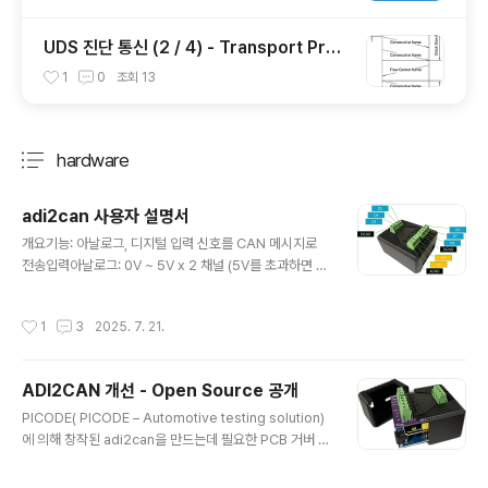
UDS 진단 통신 (2 / 4) - Transport Prot
ocol 설정
1
0
조회
13
hardware
분류 전체보기
주요 글 목록
adi2can 사용자 설명서
글 내용
개요기능: 아날로그, 디지털 입력 신호를 CAN 메시지로
전송입력아날로그: 0V ~ 5V x 2 채널 (5V를 초과하면 칩
에 영구적인 손상이 발생할 수 있습니다.)디지털: 5V ~ 12
V x 6 채널 (12V를 초과하면 칩에 영구적인 손상이 발생
작성시간
1
3
2025. 7. 21.
할 수 있습니다.)출력CAN 메시지Tx: aMsg x 1, dMsg
x 1, sMsg x 1Rx: cMsg x 1 (Msg Id, 전송 주기 설정
용)aMsg, dMsg, sMsg, cMsg에 대한 상세는 차차 설
ADI2CAN 개선 - Open Source 공개
명합니다. 사용법먼저 설정하고 측정에 사용합니다.첨부 d
글 내용
bc 파일로 aMsg, dMsg, sMsg의 신호들을 볼 수 있다.
PICODE( PICODE – Automotive testing solution)
adi2can의 aMsg, dMsg, sMsg 정의가 포함된 dbc
에 의해 창작된 adi2can을 만드는데 필요한 PCB 거버 파
파일첨부 T7z 파일은 TSMaster 프로젝트를 Export하
일과 회로도, 3D 프린터로 케이스를 만들기 위한 파일들,
여 ..
소프트웨어 소스 코드, CAN dbc 파일, 사용자 가이드는