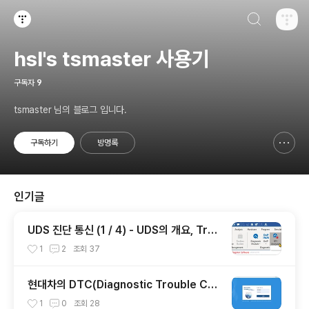
검색하기
티스토리
hsl's tsmaster 사용기
구독자
9
tsmaster 님의 블로그 입니다.
구독하기
방명록
신고하기 레이어
열기
인기글
UDS 진단 통신 (1 / 4) - UDS의 개요, Tran
sport Protocol의 개요
1
2
조회
37
현대차의 DTC(Diagnostic Trouble Co
de) 설명을 찾는 방법
1
0
조회
28