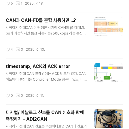
작성시간
5
1
2025. 7. 19.
크리에이티브 커먼즈의 CC BY 라이선스 (https://ccl.cc
korea.org/reuse/method/)에 따라 이용할 수 있습니
다. 시작하기 전에 디지털/ 아날로그 신호를 CAN 신호와
CAN과 CAN-FD를 혼합 사용하면 ...?
함께 측정하기 - ADI2CAN :: hsl's tsmaster 사용기 에
글 내용
서 아두이노를 이용한 아날로그, 디지털 신호를 CAN 메시
시작하기 전에CAN이 탄생한 시기에 CAN의 (최대 1Mb
지로 전송하는 ADI2CAN을 만들었다. 자동차의 이그니션
ps가 가능하지만 통상 사용되는) 500kbps 라는 통신 속
신호를 ADI2CAN의 입력으로 받을 일이 있다. 이그니션 ..
도는 느린 편이 아니었다. CAN 출현 후 거의 40년이 지난
오늘날 우리에게 익숙한 통신 속도의 단위는 Mbps나 Gb
작성시간
4
3
2025. 6. 13.
ps이다. 이에 비하면 500kbps는 (실제 느린가는 별도 논
의의 좋은 주제라고 생각하지만) 느린 느낌이다.CAN을 발
명한 Bosch는 누구보다 이걸 잘 안다. 그래서 CAN의 속
timestamp, ACK와 ACK error
도를 개선하였다. 임시로 이 개선된 CAN을 2세대 CAN이
글 내용
라고 부르겠다.CAN이 가장 많이 사용되는 산업 분야인 자
시작하기 전에 CAN 프레임에는 ACK 비트가 있다. CAN
동차 산업은 제품의 수명 주기가 길다. 자동차사들은 원가
하드웨어 설정에는 Controller Mode 항목이 있고, 이 항
를 낮추기 위해서 '규모의 경제'를 최대한 활용한다. 차종간
목에는 "ACK Off"라는 옵션이 있다. ACK 관련하여 ACK
에 부품을 공유할 수 있도록 설계하고, 부품을 구매할 때 한
error가 발생하기도 한다. ACK 관련하여 실험한 내용을
작성시간
0
0
2025. 6. 11.
차..
정리한다. 개요실험 환경ACK와 timestampACK Off와
ACK errorACK Off를 사용하는 경우결론 실험 환경CA
N 채널이 2개인 TC1013을 이용한다.TC1013의 두 채널
디지털/ 아날로그 신호를 CAN 신호와 함께
을 아래 사진처럼 점퍼 케이블로 연결한다. TSMaster에
측정하기 - ADI2CAN
서 메시지를 송신할 Transmit 창과 수신 메시지를 표시할
글 내용
Trace 창을 연다채널 1에서 메시지를 전송하고 채널 2에
시작하기 전에 CAN 신호를 측정하다보면 CAN과 신호와