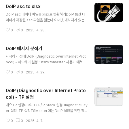
DoIP asc to xlsx
글 내용
DoIP asc 데이터 파일을 xlsx로 변환하기DoIP 통신 데
이터가 저장된 asc 파일을 읽는다.이더넷 메시지가 있는
줄만 추출한다.각 줄을 구성 요소별로 분리한다.각 줄을 행
0
0
2025. 4. 28.
으로 요소를 열로 하여 xlsx에 저장한다.# importfrom
pathlib import Pathimport pandas as pd# asc 파
일을 줄 별로 읽어오기dir_asc = Path('.').absolute()/'a
DoIP 메시지 분석기
sc'file_asc = dir_asc/'obd_ethernet_log.asc'with
글 내용
open(file_asc, "r") as file: lines = file.readlines()#
시작하기 전에 DoIP (Diagnostic over Internet Prot
asc 파일의 내용을 본다.lines[:25]['date Fri Sep 13
ocol) - 하드웨어 설정 :: hsl's tsmaster 사용기 에서 D
02:57:32.035 pm 2024\..
oIP의 메시지는 TCP 메시지의 페이로드이고, TCP 메시
0
0
2025. 4. 29.
지는 IP 메시지의 페이로드이고, IP 메시지는 이더넷 메시
지의 페이로드라는 것을 설명하였다. 그리고 DoIP 메시지
의 페이로드는 UDS 메시지이다. 이 UDS 메시지는 CAN
DoIP (Diagnostic over Internet Proto
의 UDS 메시지와 동일하다. DoIP (Diagnostic over In
ternet Protocol) - 메시지 해석 :: hsl's tsmaster 사용
col) - TP 설정
글 내용
기 에서 Ethernet Trace 창에서 이더넷 메시지의 헤더와
개요TP 설정PC의 TCP/IP Stack 설정Diagnostic Lay
페이로드를, 이더넷 메시지의 페이로드인 IP 메시지에서
er 설정 TP 설정TSMaster에는 DoIP 설정을 위한 창이
헤더와 페이로드를, IP 메시지의 페이로드인 ..
두 개가 있다. 추측컨데, 이더넷에 대응하기 위해서 DoIP
0
0
2025. 4. 7.
창을 만들었고, 개발을 진행하여 DoiP 창의 기능을 Diagn
ostic 창과 합친 것이 아닌가 한다. 나는 Diagnostic 창을