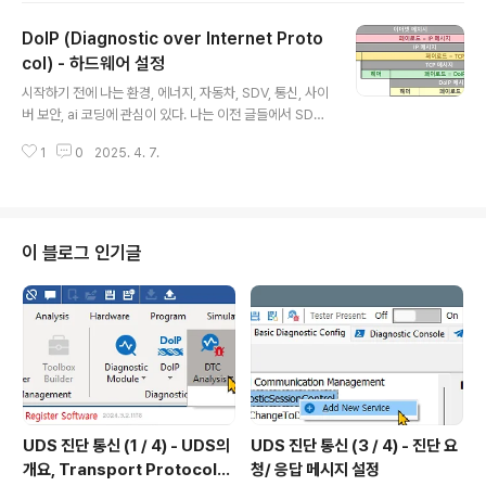
이용해서 설명한다. 해보지 않았지만, 동일한 방법으로 Do
DoIP (Diagnostic over Internet Proto
IP 창에서 해도 되는 것 같다.메인 메뉴/ Application/ Do
IP 버튼을 클릭하여 DoIP 창을 연다.메인 메뉴/ Applicati
col) - 하드웨어 설정
글 내용
on/ DoIP 버튼을 클릭하여 Diagnostic 창을 연다.Diag
시작하기 전에 나는 환경, 에너지, 자동차, SDV, 통신, 사이
nostic 창에서 Protocol (ISO TP) 탭을 선택한다. 창의
버 보안, ai 코딩에 관심이 있다. 나는 이전 글들에서 SDV
왼쪽 영역의 DiagnosticECU..
(Software Defined Vehicle)를 한두 번 언급한 적이 있
1
0
2025. 4. 7.
다. 나는 아래 생각을 갖고 있다. 2025년 자동차 산업은 S
DV (Software Defined Vehicle)로 패러다임 전환을
진행 중이다. “나이든 개에게는 새 재주를 가르칠 수 없다.
(You cannot teach an old dog new tricks.)” 라는
서양 속담이 있다. (맞는 비유는 아니지만 강조를 위해 이를
이 블로그 인기글
차용하자면) 지난 시대의 자동차는 처음부터 늙은 개와 같
다. 주인과 함께 하는 동안 새 재주를 배우지 못한다. (이런
것이 나쁘다고 말하려는 의도가 아니다. 그냥 그렇다는..
UDS 진단 통신 (1 / 4) - UDS의
UDS 진단 통신 (3 / 4) - 진단 요
개요, Transport Protocol의
청/ 응답 메시지 설정