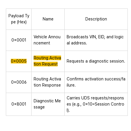
Payload Ty
Name
Description
pe (Hex)
Vehicle Annou
Broadcasts VIN, EID, and logic
0x0001
ncement
al address.
Routing Activa
0x0005
Requests a diagnostic session.
tion Request
Routing Activa
Confirms activation success/fa
0x0006
tion Response
ilure.
Carries UDS requests/respons
Diagnostic Me
0x8001
es (e.g., 0x10=Session Contro
ssage
l).