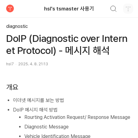
검색하기
hsl's tsmaster 사용기
티스토리
diagnostic
DoIP (Diagnostic over Intern
et Protocol) - 메시지 해석
hsl7
2025. 4. 8. 21:13
개요
이더넷 메시지를 보는 방법
DoIP 메시지 해석 방법
Rourting Activation Request/ Response Message
Diagnostic Message
Vehicle Identification Message