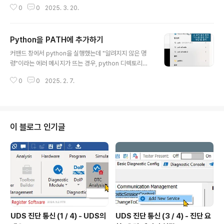
실행된 상태에서 TSMaster를 한 번 더 실행하여 TSMa
0
0
2025. 3. 20.
ster를 두 개 실행한다. TSMaster를 실행한 상태에서 윈
도의 TSMaster 아이콘에서 마우스 우클릭을 하면 아래
그림처럼 메뉴가 뜬다. TSMaster를 선택하면 두 번째 T
Python을 PATH에 추가하기
SMaster를 실행할 수 있다. 두 TSMaster의 채널 설정
글 내용
을 동일하게 Virtual Device로 하고 동일한 채널 설정을
커맨드 창에서 python을 실행했는데 "알려지지 않은 명
하면, 두 TSMaster 사이에 CAN 통신이 가능하다. 같은
령"이라는 에러 메시지가 뜨는 경우, python 디렉토리가
버스에 TSMaster를 두 개 연결한 것과 같다. 한쪽 TSM
PATH에 없어서 그렇다. 아래 방법으로 PATH를 변경한
aster에서 CAN 메시지를 전송하면 다른 TSMaster에
0
0
2025. 2. 7.
다.윈도 검색창에 "path"를 입력한다. 검색 결과 중 "시스
서 수신한다. h..
템 환경 변수 편집"을 선택한다. 시스템 속성창이 열린
다. 시스템 속성창이 열리면 "환경 변수(N)..." 버튼을 클릭
한다. 환경 변수창이 열린다. 환경 변수 창에서 Path 항목
을 더블클릭하여 환경 변수 편집창을 연다.현재 사용자의
이 블로그 인기글
환경 변수만 수정할 경우 사용자 변수를, 전체 사용자들의
환경 변수를 수정할 경우 시스템 변수를 선택한다. 환경 변
수 편집 창에서 "새로 만들기" 버튼을 클릭한다. 새로 추가
된 줄에 Python이 설치된 경로를 입력한다. 기존에 사용
하던 P..
UDS 진단 통신 (1 / 4) - UDS의
UDS 진단 통신 (3 / 4) - 진단 요