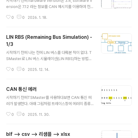
시작하기 전에 hardware version은 3.4, software v
ersion은 7.12 라는 정보를 CAN 메시지를 이용하여 전송
하는 경우를 가정한다. 3, 4, 7, 12를 각각 hw_ver_majo
0
0
2026. 1. 18.
r, hw_ver_minor, sw_ver_major, sw_ver_minor라
는 부르겠다. 각 신호의 크기가 6 비트라고 가정한다. 일반
적인 방법으로 6 비트 신호를 네 개 전송하려면, 24 비트
LIN RBS (Remaining Bus Simulation) -
가 필요하다. 이 신호들은 사실상 상수라고 볼 수 있다. 왠
지 비트가 낭비되는 것 같지 않은가? 그렇게 생각한 누군가
1/3
글 내용
가 더 적은 비트를 써서 여러 신호들을 전송하는 방법을 고
시작하기 전에 나는 전에 LIN 버스를 다뤄본 적이 없다. T
안했다. 그것이 멀티플렉스 메시지이다. 멀티플렉스 메시
SMaster로 LIN 버스 시뮬레이션(LIN RBS)하는 방법에
지를 정의하고 사용하는 방법을 설명한다. 개요멀티플렉스
대한 문의를 받았다. 이 포스트에서 그 문의에 답하기 위해
메시지dbc에서 멀티..
0
0
2025. 12. 14.
서 내가 해본 것들을 정리한다. 개요LIN 공부LIN 메시지
전송하기LIN RBS결론 LIN 공부참고 자료이 문의를 받기
전까지 내가 LIN을 전혀 들어보지 못했던 것은 아니다. 그
CAN 통신 에러
렇다고 내 머리 속에 '이렇게 저렇게 하면 TSMaster로 LI
글 내용
N RBS를 할 수 있겠다.'는 생각이 떠 오르는 수준은 전혀
시작하기 전에TSMaster를 사용하다보면 CAN 통신 에
아니었다. 이런 경우 지식이 부족한 상태라는 것을 경험으
러가 발생한다. 아래 그림처럼 트레이스창에 에러의 종류
로 배웠다. 유튜브에서 LIN 관련한 비디오들을 찾아보았
가 표시된다. 에러를 감지한 제어기는, 즉시(현재 전송 중인
다. LIN Bus Explained - A Simple Intro (2020): CS
0
0
2025. 11. 30.
메시지의 전송 완료를 기다리지 않고) 에러 플래그를 전송
S Electronic..
한다. 버스 상의 모든 제어기들은 에러 발생을 통보받는다.
수신 제어기들은 현재 수신 중인 메시지를 버린다. 송신 제
blf --> csv --> 리샘플 --> xlsx
어기는 에러가 발생한 메시지를 재전송한다. 만일, 아래 그
글 내용