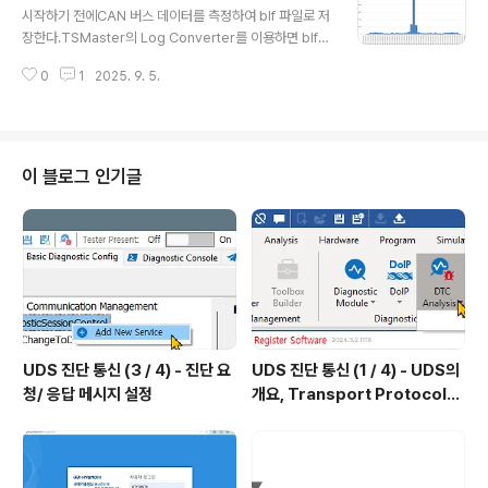
림의 예처럼 원인이 해결되지 않으면, 수신 제어기들은 메
시작하기 전에CAN 버스 데이터를 측정하여 blf 파일로 저
시지를 수신할 때마다 에러를 감지하여 즉시 에러 플래그
장한다.TSMaster의 Log Converter를 이용하면 blf
를 전송하고, 송신 제어기는 즉시 재송신을 시도하기에 버
파일을 csv 파일로 변환할 수 있다.csv 파일에는 타임스
스 로드가 급격히 증가한다. 증가된 버스 로드로 통신이 정
0
1
2025. 9. 5.
탬프 컬럼이 있다. 아래 그림의 A 컬럼이다. 모든 메시지들
상적으로 운영되지 않을 수 있다. 이 포스트에서는 에러의
의 타임스탬프들이 있다. 빽빽하다.각 신호가 열로 입력되
종류와 감지 방법을 설명한다. ..
어 있다. C 컬럼부터다. 듬성듬성하다. 신호의 타임스탬프
는 정확히는 신호를 포함한 메시지의 타임스탬프이다. 빈
셀이 있으면 데이터 분석이 어렵다. 리샘플링을 하여 아래
이 블로그 인기글
그림과 같이 만들어야 분석이 편리하다.csv 파일을 리샘플
링하여 xlsx 파일로 저장하는 방법을 설명한다.이 방법은
TIO 측정 데이터 분석 - mat 파일을 데이터프레임으로 변
환하기 (mdf2df) :: hsl's tsmaster 사용..
UDS 진단 통신 (3 / 4) - 진단 요
UDS 진단 통신 (1 / 4) - UDS의
청/ 응답 메시지 설정
개요, Transport Protocol의
개요