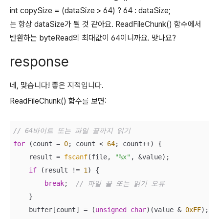
int copySize = (dataSize > 64) ? 64 : dataSize;
는 항상 dataSize가 될 것 같아요. ReadFileChunk() 함수에서
반환하는 byteRead의 최대값이 64이니까요. 맞나요?
response
네, 맞습니다! 좋은 지적입니다.
ReadFileChunk() 함수를 보면:
// 64바이트 또는 파일 끝까지 읽기
for
 (count = 
0
; count < 
64
; count++) {

    result = 
fscanf
(file, 
"%x"
, &value);

if
 (result != 
1
) {

break
;  
// 파일 끝 또는 읽기 오류
    }

    buffer[count] = (
unsigned
char
)(value & 
0xFF
);
