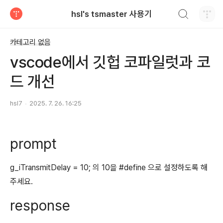
검색하기
hsl's tsmaster 사용기
티스토리
카테고리 없음
vscode에서 깃헙 코파일럿과 코
드 개선
hsl7
2025. 7. 26. 16:25
prompt
g_iTransmitDelay = 10; 의 10을 #define 으로 설정하도록 해
주세요.
response