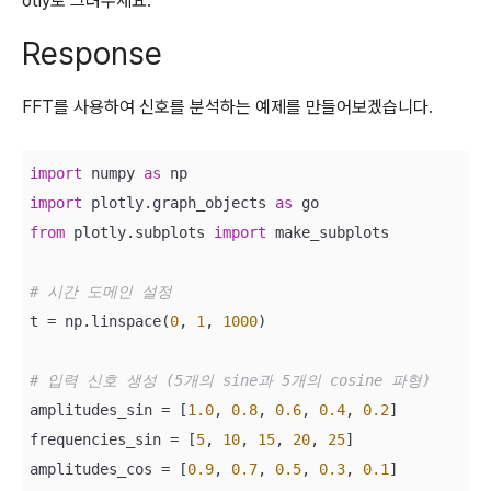
otly로 그려주세요.
Response
FFT를 사용하여 신호를 분석하는 예제를 만들어보겠습니다.
import
 numpy 
as
import
 plotly.graph_objects 
as
from
 plotly.subplots 
import
 make_subplots

# 시간 도메인 설정
t = np.linspace(
0
, 
1
, 
1000
)

# 입력 신호 생성 (5개의 sine과 5개의 cosine 파형)
amplitudes_sin = [
1.0
, 
0.8
, 
0.6
, 
0.4
, 
0.2
]

frequencies_sin = [
5
, 
10
, 
15
, 
20
, 
25
]

amplitudes_cos = [
0.9
, 
0.7
, 
0.5
, 
0.3
, 
0.1
]
