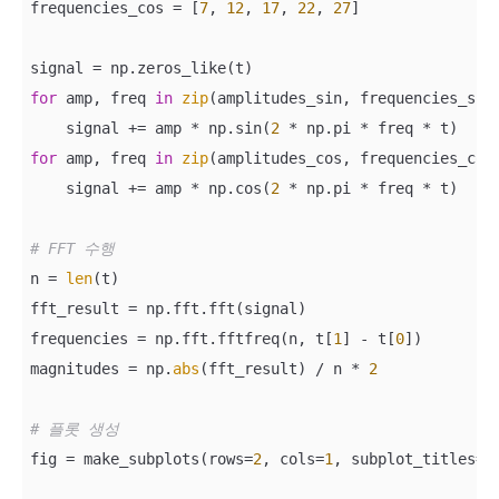
frequencies_cos = [
7
, 
12
, 
17
, 
22
, 
27
]

for
 amp, freq 
in
zip
(amplitudes_sin, frequencies_sin)
    signal += amp * np.sin(
2
for
 amp, freq 
in
zip
(amplitudes_cos, frequencies_cos)
    signal += amp * np.cos(
2
 * np.pi * freq * t)

# FFT 수행
n = 
len
(t)

fft_result = np.fft.fft(signal)

frequencies = np.fft.fftfreq(n, t[
1
] - t[
0
])

magnitudes = np.
abs
(fft_result) / n * 
2
# 플롯 생성
fig = make_subplots(rows=
2
, cols=
1
, subplot_titles=(