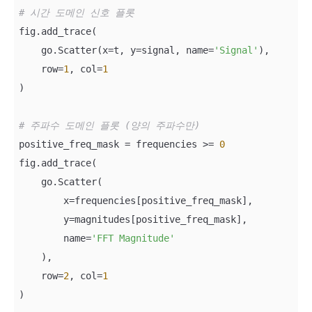
# 시간 도메인 신호 플롯
fig.add_trace(

    go.Scatter(x=t, y=signal, name=
'Signal'
),

    row=
1
, col=
1
)

# 주파수 도메인 플롯 (양의 주파수만)
positive_freq_mask = frequencies >= 
0
fig.add_trace(

    go.Scatter(

        x=frequencies[positive_freq_mask],

        y=magnitudes[positive_freq_mask],

        name=
'FFT Magnitude'
    ),

    row=
2
, col=
1
)
