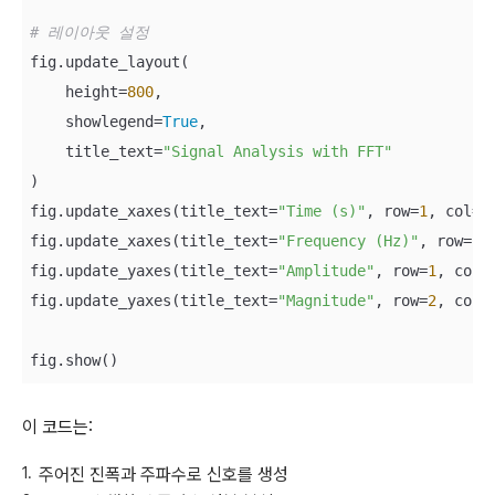
# 레이아웃 설정
fig.update_layout(

    height=
800
,

    showlegend=
True
,

    title_text=
"Signal Analysis with FFT"
)

fig.update_xaxes(title_text=
"Time (s)"
, row=
1
, col=
1
)
fig.update_xaxes(title_text=
"Frequency (Hz)"
, row=
2
,
fig.update_yaxes(title_text=
"Amplitude"
, row=
1
, col=
fig.update_yaxes(title_text=
"Magnitude"
, row=
2
, col=
이 코드는:
주어진 진폭과 주파수로 신호를 생성